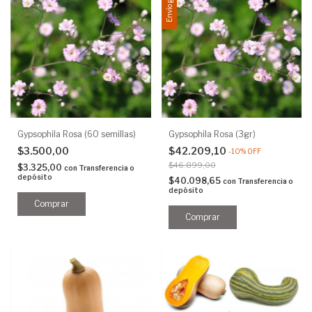
Envío gratis
Gypsophila Rosa (60 semillas)
Gypsophila Rosa (3gr)
$3.500,00
$42.209,10
-
10
%
OFF
$46.899,00
$3.325,00
con
Transferencia o
depósito
$40.098,65
con
Transferencia o
depósito