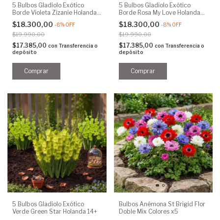
5 Bulbos Gladiolo Exótico
5 Bulbos Gladiolo Exótico
Borde Violeta Zizanie Holanda
Borde Rosa My Love Holanda
14+
14+
$18.300,00
$18.300,00
-
8
%
OFF
-
8
%
OFF
$19.990,00
$19.990,00
$17.385,00
$17.385,00
con
Transferencia o
con
Transferencia o
depósito
depósito
5 Bulbos Gladiolo Exótico
Bulbos Anémona St Brigid Flor
Verde Green Star Holanda 14+
Doble Mix Colores x5