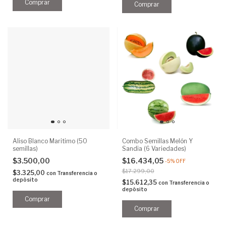
Aliso Blanco Maritimo (50
Combo Semillas Melón Y
semillas)
Sandia (6 Variedades)
$3.500,00
$16.434,05
-
5
%
OFF
$17.299,00
$3.325,00
con
Transferencia o
depósito
$15.612,35
con
Transferencia o
depósito