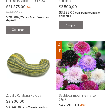
Flores | 15 Variedades | 300
semillas)
Semillas
$21.375,00
$3.500,00
-
5
%
OFF
$22.500,00
$3.325,00
con
Transferencia o
depósito
$20.306,25
con
Transferencia o
depósito
Envío gratis
Zapallo Calabaza Rayada
Scabiosa Imperial Gigante
(3gr)
$3.200,00
$42.209,10
-
10
%
OFF
$3.040,00
con
Transferencia o