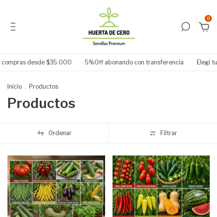
0
00
5%Off abonando con transferencia
Elegí tu envío por Andreani o C
Inicio
.
Productos
Productos
Ordenar
Filtrar