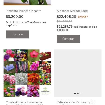
Pimiento Jalapeño Picante
Albahaca Morada (3gr)
$3.200,00
$22.408,20
-
10
%
OFF
$24.898,00
$3.040,00
con
Transferencia o
depósito
$21.287,79
con
Transferencia o
depósito
Combo Otoño - Invierno de
Caléndula Pacific Beauty (60