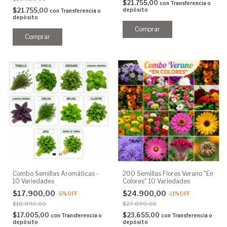
$21.755,00
con
Transferencia o
$21.755,00
depósito
con
Transferencia o
depósito
Combo Semillas Aromáticas -
200 Semillas Flores Verano "En
10 Variedades
Colores" 10 Variedades
$17.900,00
$24.900,00
-
5
%
OFF
-
11
%
OFF
$18.890,00
$27.890,00
$17.005,00
$23.655,00
con
Transferencia o
con
Transferencia o
depósito
depósito