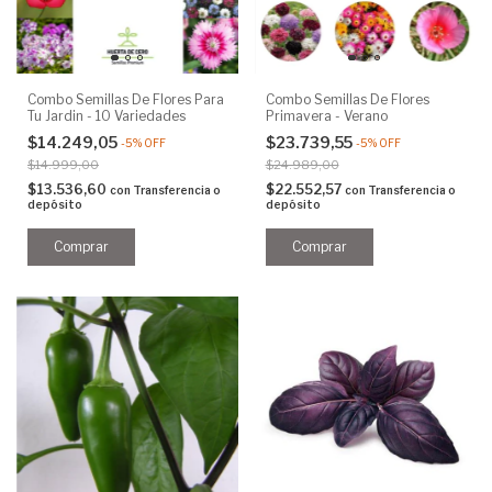
Combo Semillas De Flores Para
Combo Semillas De Flores
Tu Jardin - 10 Variedades
Primavera - Verano
$14.249,05
$23.739,55
-
5
%
OFF
-
5
%
OFF
$14.999,00
$24.989,00
$13.536,60
$22.552,57
con
Transferencia o
con
Transferencia o
depósito
depósito