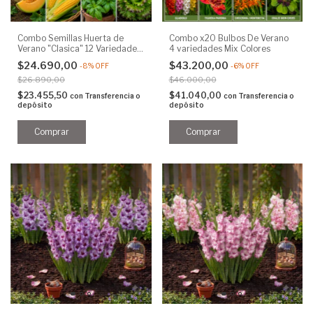
Combo Semillas Huerta de
Combo x20 Bulbos De Verano
Verano "Clasica" 12 Variedades
4 variedades Mix Colores
150 Semillas
$24.690,00
$43.200,00
-
8
%
OFF
-
6
%
OFF
$26.890,00
$46.000,00
$23.455,50
$41.040,00
con
Transferencia o
con
Transferencia o
depósito
depósito