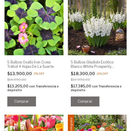
5 Bulbos Oxalis Iron Cross
5 Bulbos Gladiolo Exótico
Trébol 4 Hojas De La Suerte
Blanco White Prosperity
Holanda 14+
$13.900,00
$18.300,00
-
7
%
OFF
-
8
%
OFF
$14.990,00
$19.990,00
$13.205,00
$17.385,00
con
Transferencia o
con
Transferencia o
depósito
depósito
Envío gratis