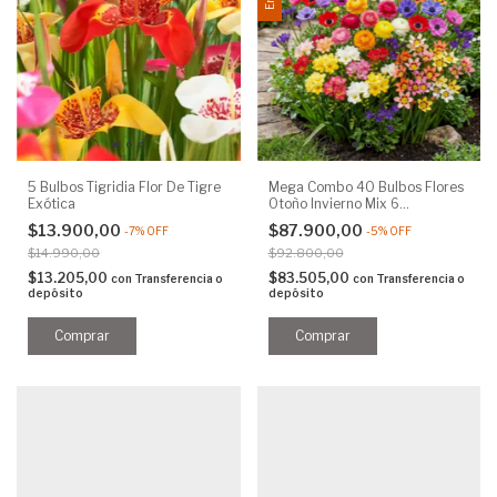
5 Bulbos Tigridia Flor De Tigre
Mega Combo 40 Bulbos Flores
Exótica
Otoño Invierno Mix 6
Variedades
$13.900,00
$87.900,00
-
7
%
OFF
-
5
%
OFF
$14.990,00
$92.800,00
$13.205,00
$83.505,00
con
Transferencia o
con
Transferencia o
depósito
depósito