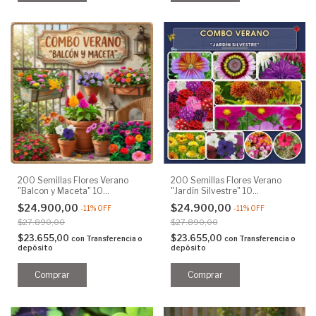
200 Semillas Flores Verano
200 Semillas Flores Verano
"Balcon y Maceta" 10
"Jardín Silvestre" 10
Variedades
Variedades
$24.900,00
$24.900,00
-
11
%
OFF
-
11
%
OFF
$27.890,00
$27.890,00
$23.655,00
$23.655,00
con
Transferencia o
con
Transferencia o
depósito
depósito