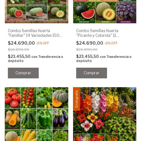
Combo Semillas Huerta
Combo Semillas Huerta
"Familiar" 14 Variedades 150
"Picante y Colorida" 11
Semillas
Variedades 150 Semillas
$24.690,00
$24.690,00
-
8
%
OFF
-
8
%
OFF
$26.890,00
$26.890,00
$23.455,50
$23.455,50
con
Transferencia o
con
Transferencia o
depósito
depósito
Envío gratis