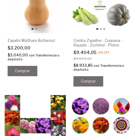
Zapallo Waltham Butternut
Combo Zapallos - Coquena -
Rayado - Zuchinni - Plomo
$3.200,00
$9.404,05
-
5
%
OFF
$3.040,00
con
Transferencia o
$9.899,00
depósito
$8.933,85
con
Transferencia o
depósito