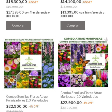
$18.300,00
$14.100,00
-
8
%
OFF
-
6
%
OFF
$19.990,00
$14.990,00
$17.385,00
$13.395,00
con
Transferencia o
con
Transferencia o
depósito
depósito
Combo Semillas Flores Atrae
Combo Semillas Flores Atrae
Mariposas | 10 Variedades
Polinizadores | 10 Variedades
$22.900,00
-
4
%
OFF
$22.900,00
-
4
%
OFF
$23.920,00
$23.920,00