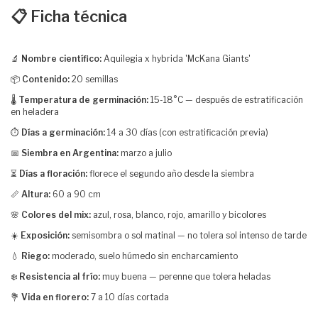
📋 Ficha técnica
🔬
Nombre científico:
Aquilegia x hybrida 'McKana Giants'
📦
Contenido:
20 semillas
🌡️
Temperatura de germinación:
15-18°C — después de estratificación
en heladera
⏱️
Días a germinación:
14 a 30 días (con estratificación previa)
📅
Siembra en Argentina:
marzo a julio
⏳
Días a floración:
florece el segundo año desde la siembra
📏
Altura:
60 a 90 cm
🌸
Colores del mix:
azul, rosa, blanco, rojo, amarillo y bicolores
☀️
Exposición:
semisombra o sol matinal — no tolera sol intenso de tarde
💧
Riego:
moderado, suelo húmedo sin encharcamiento
❄️
Resistencia al frío:
muy buena — perenne que tolera heladas
💐
Vida en florero:
7 a 10 días cortada