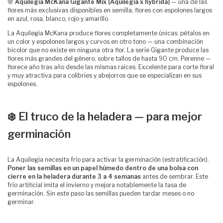
🌸
Aquilegia McKana Gigante Mix (Aquilegia x hybrida)
— una de las
flores más exclusivas disponibles en semilla, flores con espolones largos
en azul, rosa, blanco, rojo y amarillo.
La Aquilegia McKana produce flores completamente únicas: pétalos en
un color y espolones largos y curvos en otro tono — una combinación
bicolor que no existe en ninguna otra flor. La serie Gigante produce las
flores más grandes del género, sobre tallos de hasta 90 cm. Perenne —
florece año tras año desde las mismas raíces. Excelente para corte floral
y muy atractiva para colibríes y abejorros que se especializan en sus
espolones.
❄️ El truco de la heladera — para mejor
germinación
La Aquilegia necesita frío para activar la germinación (estratificación).
Poner las semillas en un papel húmedo dentro de una bolsa con
cierre en la heladera durante 3 a 4 semanas
antes de sembrar. Este
frío artificial imita el invierno y mejora notablemente la tasa de
germinación. Sin este paso las semillas pueden tardar meses o no
germinar.