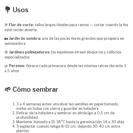
💐 Usos
🌸
Flor de corte:
tallos largos ideales para ramos — cortar cuando la flor
esté recién abierta
🏡
Jardín de sombra:
una de las pocas flores grandes que prospera en
semisombra
🦋
Jardines polinizadores:
los espolones atraen abejorros y colibríes
especializados
🌿
Perenne:
florece cada primavera desde las mismas raíces durante 3
a 5 años
🌱 Cómo sembrar
3 a 4 semanas antes: envolver las semillas en papel húmedo,
meter en bolsa con cierre y guardar en heladera
Retirar de la heladera y sembrar en almácigo a 0,5 cm de
profundidad
Mantener húmedo a 15-18°C hasta la germinación: 14 a 30 días
Trasplantar cuando tenga 8-10 cm, dejando 30-40 cm entre
plantas