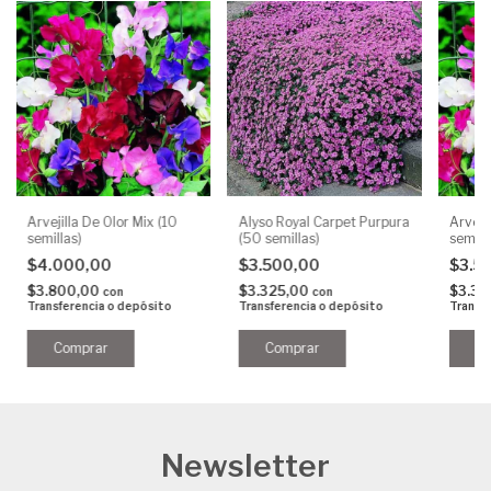
Arvejilla De Olor Mix (10
Alyso Royal Carpet Purpura
Arveji
semillas)
(50 semillas)
semill
$4.000,00
$3.500,00
$3.5
$3.800,00
$3.325,00
$3.32
con
con
Transferencia o depósito
Transferencia o depósito
Transf
Newsletter