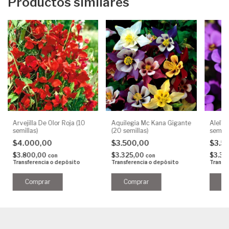
Productos similares
Arvejilla De Olor Roja (10
Aquilegia Mc Kana Gigante
Alelí 
semillas)
(20 semillas)
semill
$4.000,00
$3.500,00
$3.5
$3.800,00
$3.325,00
$3.32
con
con
Transferencia o depósito
Transferencia o depósito
Transf