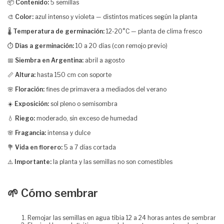
📦
Contenido:
5 semillas
🎨
Color:
azul intenso y violeta — distintos matices según la planta
🌡️
Temperatura de germinación:
12-20°C — planta de clima fresco
⏱️
Días a germinación:
10 a 20 días (con remojo previo)
📅
Siembra en Argentina:
abril a agosto
📏
Altura:
hasta 150 cm con soporte
🌸
Floración:
fines de primavera a mediados del verano
☀️
Exposición:
sol pleno o semisombra
💧
Riego:
moderado, sin exceso de humedad
🌸
Fragancia:
intensa y dulce
💐
Vida en florero:
5 a 7 días cortada
⚠️
Importante:
la planta y las semillas no son comestibles
🌱 Cómo sembrar
Remojar las semillas en agua tibia 12 a 24 horas antes de sembrar