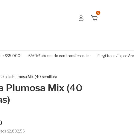
0
000
5%Off abonando con transferencia
Elegí tu envío por Andreani o 
Celosia Plumosa Mix (40 semillas)
a Plumosa Mix (40
as)
0
stos
$2.892,56