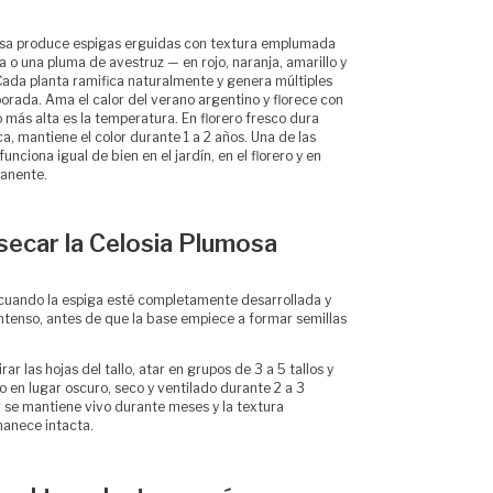
osa produce espigas erguidas con textura emplumada
 o una pluma de avestruz — en rojo, naranja, amarillo y
 Cada planta ramifica naturalmente y genera múltiples
orada. Ama el calor del verano argentino y florece con
 más alta es la temperatura. En florero fresco dura
ca, mantiene el color durante 1 a 2 años. Una de las
unciona igual de bien en el jardín, en el florero y en
anente.
secar la Celosia Plumosa
cuando la espiga esté completamente desarrollada y
intenso, antes de que la base empiece a formar semillas
irar las hojas del tallo, atar en grupos de 3 a 5 tallos y
o en lugar oscuro, seco y ventilado durante 2 a 3
r se mantiene vivo durante meses y la textura
anece intacta.