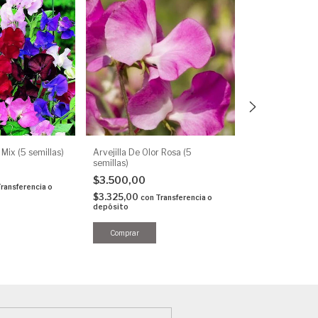
 Mix (5 semillas)
Arvejilla De Olor Rosa (5
Arvejilla De Olo
semillas)
semillas)
$3.500,00
$4.000,00
ransferencia o
$3.325,00
$3.800,00
con
Transferencia o
con
depósito
depósito