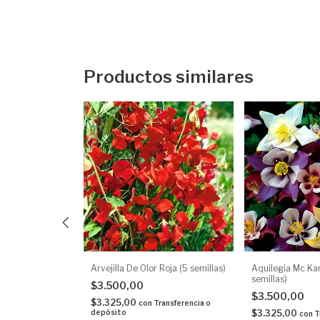
Productos similares
 Rosa (10
Arvejilla De Olor Roja (5 semillas)
Aquilegia Mc Ka
semillas)
$3.500,00
$3.500,00
$3.325,00
con
Transferencia o
depósito
$3.325,00
ransferencia o
con
T