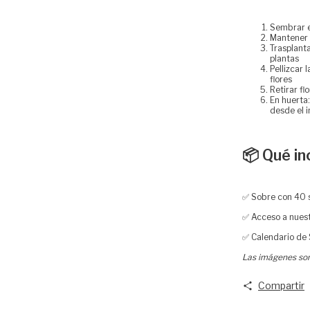
Sembrar e
Mantener 
Trasplant
plantas
Pellizcar 
flores
Retirar f
En huerta
desde el 
📦 Qué in
✅ Sobre con 40 s
✅ Acceso a nuest
✅ Calendario de
Las imágenes son 
Compartir