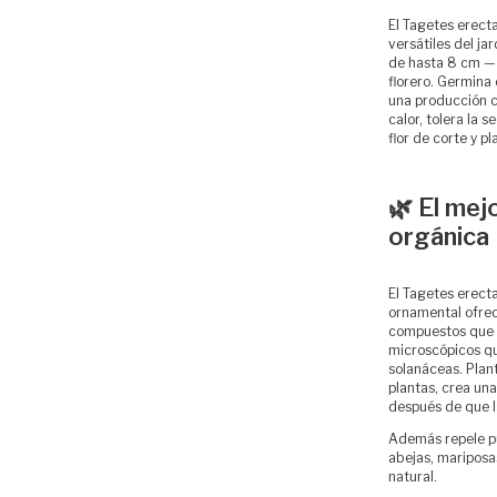
El Tagetes erecta
versátiles del j
de hasta 8 cm — 
florero. Germina 
una producción c
calor, tolera la 
flor de corte y p
🌿 El mej
orgánica
El Tagetes erecta
ornamental ofrec
compuestos que r
microscópicos qu
solanáceas. Plant
plantas, crea una
después de que l
Además repele pu
abejas, mariposas
natural.