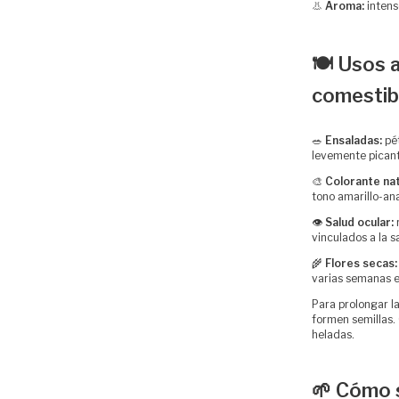
👃
Aroma:
intens
🍽️ Usos 
comestib
🥗
Ensaladas:
pét
levemente pican
🎨
Colorante nat
tono amarillo-ana
👁️
Salud ocular:
r
vinculados a la s
🌾
Flores secas:
varias semanas e
Para prolongar la
formen semillas. 
heladas.
🌱 Cómo 