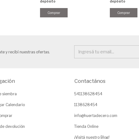
depósito
depósito
te y recibí nuestras ofertas.
gación
Contactános
e siembra
541138628454
ar Calendario
1138628454
omprar
info@huertadecero.com
 de devolución
Tienda Online
¡Visitá nuestro Blog!