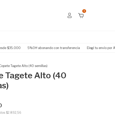
0
35.000
5%Off abonando con transferencia
Elegí tu envío por Andrean
Copete Tagete Alto (40 semillas)
 Tagete Alto (40
as)
0
stos
$2.892,56