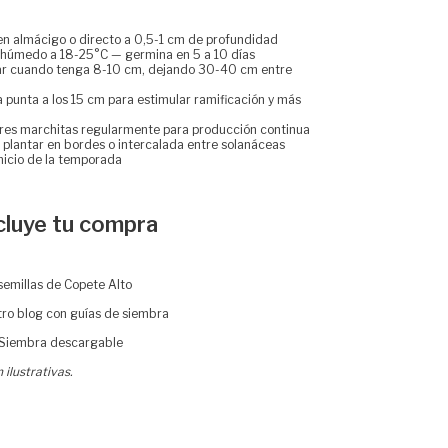
n almácigo o directo a 0,5-1 cm de profundidad
húmedo a 18-25°C — germina en 5 a 10 días
ar cuando tenga 8-10 cm, dejando 30-40 cm entre
la punta a los 15 cm para estimular ramificación y más
lores marchitas regularmente para producción continua
: plantar en bordes o intercalada entre solanáceas
inicio de la temporada
cluye tu compra
emillas de Copete Alto
ro blog con guías de siembra
 Siembra descargable
ilustrativas.