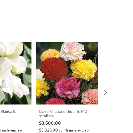
r Blanca (5
Clavel Chabaud Gigante (40
Arvejilla De Olo
semillas)
semillas)
$3.500,00
$4.000,00
$3.325,00
$3.800,00
ransferencia o
con
Transferencia o
con