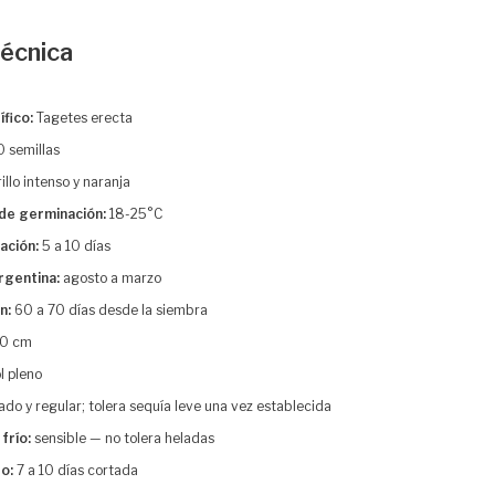
técnica
fico:
Tagetes erecta
 semillas
llo intenso y naranja
de germinación:
18-25°C
ación:
5 a 10 días
rgentina:
agosto a marzo
n:
60 a 70 días desde la siembra
90 cm
l pleno
o y regular; tolera sequía leve una vez establecida
frío:
sensible — no tolera heladas
ro:
7 a 10 días cortada