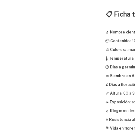
📋 Ficha 
🔬
Nombre cientí
📦
Contenido:
40
🎨
Colores:
amari
🌡️
Temperatura 
⏱️
Días a germin
📅
Siembra en A
⏳
Días a floració
📏
Altura:
60 a 
☀️
Exposición:
so
💧
Riego:
moderad
❄️
Resistencia al 
💐
Vida en flore