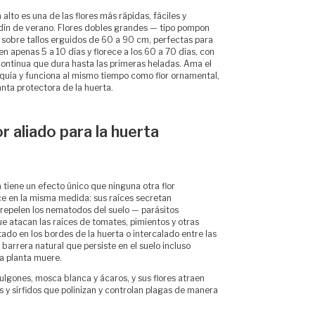
 alto es una de las flores más rápidas, fáciles y
ardín de verano. Flores dobles grandes — tipo pompon
sobre tallos erguidos de 60 a 90 cm, perfectas para
en apenas 5 a 10 días y florece a los 60 a 70 días, con
ontinua que dura hasta las primeras heladas. Ama el
sequía y funciona al mismo tiempo como flor ornamental,
lanta protectora de la huerta.
or aliado para la huerta
 tiene un efecto único que ninguna otra flor
e en la misma medida: sus raíces secretan
epelen los nematodos del suelo — parásitos
e atacan las raíces de tomates, pimientos y otras
ado en los bordes de la huerta o intercalado entre las
 barrera natural que persiste en el suelo incluso
a planta muere.
lgones, mosca blanca y ácaros, y sus flores atraen
 y sírfidos que polinizan y controlan plagas de manera