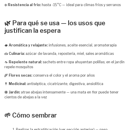
❄️
Resistencia al frío:
hasta -15°C — ideal para climas fríos y serranos
🌿 Para qué se usa — los usos que
justifican la espera
🫖
Aromática y relajante:
infusiones, aceite esencial, aromaterapia
🍰
Culinaria:
azúcar de lavanda, repostería, miel, sales aromáticas
🦟
Repelente natural:
sachets entre ropa ahuyentan polillas; en el jardín
repele mosquitos
🌾
Flores secas:
conserva el color y el aroma por años
💊
Medicinal:
antiséptica, cicatrizante, digestiva, ansiolítica
🐝
Jardín:
atrae abejas intensamente — una mata en flor puede tener
cientos de abejas a la vez
🌱 Cómo sembrar
Realizar la estratificación (ver sección anterior) — paso