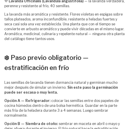
💜
Lavanda Officinalis (Lavandula angustifolia)
— la lavanda verdadera,
perenne y resistente al frío, 40 semillas.
La lavanda más aromática y resistente. Flores violetas en espigas sobre
tallos plateados, aroma inconfundible, resistente a heladas fuertes y
seca casi sola una vez establecida. Una planta que con el tiempo se
convierte en arbusto aromático y puede vivir décadas en el mismo lugar.
Aromática, medicinal, culinaria y repelente natural — ninguna otra planta
del catálogo tiene tantos usos.
❄️ Paso previo obligatorio —
estratificación en frío
Las semillas de lavanda tienen dormancia natural y germinan mucho
mejor después de simular un invierno.
Sin este paso la germinación
puede ser escasa o muy lenta.
Opción A — Refrigerador:
colocar las semillas entre dos papeles de
cocina húmedos dentro de una bolsa hermética. Guardar en la parte
más fría de la heladera durante 3 a 4 semanas. Luego sembrar
normalmente.
Opción B — Siembra de otoño:
sembrar en maceta en abril o mayo y
dejar afuera durante el invierno. El frío natural hace la estratificación