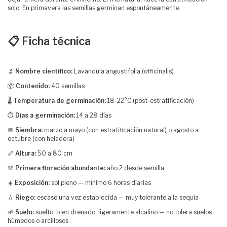
solo. En primavera las semillas germinan espontáneamente.
📋 Ficha técnica
🔬
Nombre científico:
Lavandula angustifolia (officinalis)
📦
Contenido:
40 semillas
🌡️
Temperatura de germinación:
18-22°C (post-estratificación)
⏱️
Días a germinación:
14 a 28 días
📅
Siembra:
marzo a mayo (con estratificación natural) o agosto a
octubre (con heladera)
📏
Altura:
50 a 80 cm
🌸
Primera floración abundante:
año 2 desde semilla
☀️
Exposición:
sol pleno — mínimo 6 horas diarias
💧
Riego:
escaso una vez establecida — muy tolerante a la sequía
🌱
Suelo:
suelto, bien drenado, ligeramente alcalino — no tolera suelos
húmedos o arcillosos