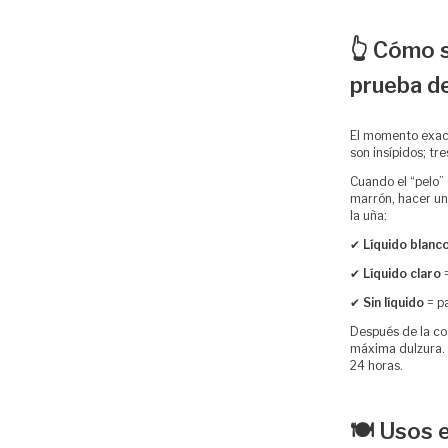
👆 Cómo 
prueba d
El momento exact
son insípidos; tr
Cuando el “pelo”
marrón, hacer un 
la uña:
✔
Líquido blanc
✔
Líquido claro
=
✔
Sin líquido
= pa
Después de la co
máxima dulzura. S
24 horas.
🍽️ Usos 