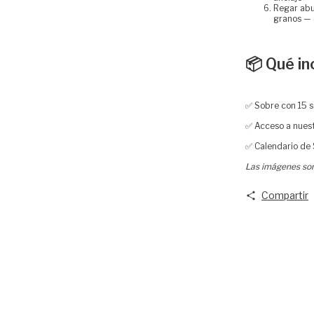
Regar abu
granos — e
📦 Qué in
✅ Sobre con 15 s
✅ Acceso a nuest
✅ Calendario de
Las imágenes son 
Compartir