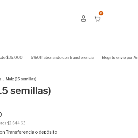
0
5.000
5%Off abonando con transferencia
Elegí tu envío por Andreani
s
.
Maiz (15 semillas)
15 semillas)
0
stos
$2.644,63
on
Transferencia o depósito