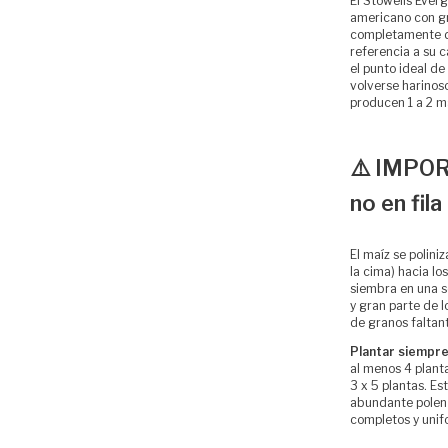
El Stowells Ever
americano con g
completamente d
referencia a su c
el punto ideal d
volverse harinos
producen 1 a 2 m
⚠️ IMPOR
no en fila
El maíz se poliniz
la cima) hacia lo
siembra en una sol
y gran parte de 
de granos faltan
Plantar siempre
al menos 4 plant
3 x 5 plantas. E
abundante polen 
completos y unif