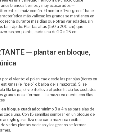
green es una variedad heirloom de choclo dulce
ranos blancos tiernos y muy azucarados —
iferente al maíz común. El nombre “Evergreen” hace
aracterística más valiosa: los granos se mantienen en
e cosecha durante más días que otras variedades, sin
os tan rápido. Plantas altas (150 a 200 cm) que
azorcas por planta, cada una de 20 a 25 cm.
TANTE — plantar en bloque,
 única
a por el viento: el polen cae desde las panojas (flores en
s estigmas (el “pelo” o barba de la mazorca). Si se
a fila larga, el viento lleva el polen hacia los costados
los granos no se forman — la mazorca queda con filas
tes.
 en bloque cuadrado:
mínimo 3 a 4 filas paralelas de
as cada una. Con 15 semillas sembrar en un bloque de
ste arreglo garantiza que cada mazorca reciba
de varias plantas vecinas y los granos se forman
ormes.