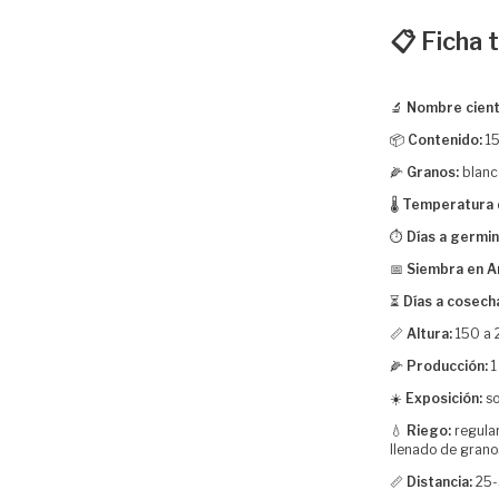
📋 Ficha 
🔬
Nombre cientí
📦
Contenido:
15
🌽
Granos:
blanco
🌡️
Temperatura 
⏱️
Días a germin
📅
Siembra en A
⏳
Días a cosech
📏
Altura:
150 a 
🌽
Producción:
1
☀️
Exposición:
so
💧
Riego:
regular
llenado de grano
📏
Distancia:
25-