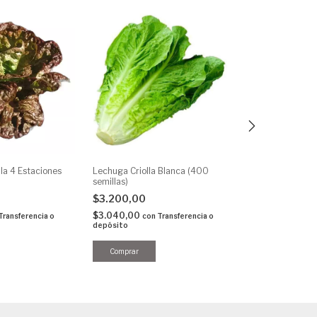
la 4 Estaciones
Lechuga Criolla Blanca (400
Brocoli (200 sem
semillas)
$3.200,00
$3.200,00
$3.040,00
con
$3.040,00
depósito
Transferencia o
con
Transferencia o
depósito