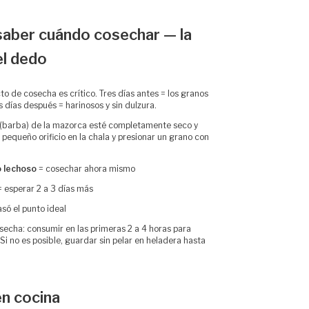
saber cuándo cosechar — la
el dedo
o de cosecha es crítico. Tres días antes = los granos
es días después = harinosos y sin dulzura.
 (barba) de la mazorca esté completamente seco y
pequeño orificio en la chala y presionar un grano con
o lechoso
= cosechar ahora mismo
 esperar 2 a 3 días más
só el punto ideal
secha: consumir en las primeras 2 a 4 horas para
i no es posible, guardar sin pelar en heladera hasta
en cocina