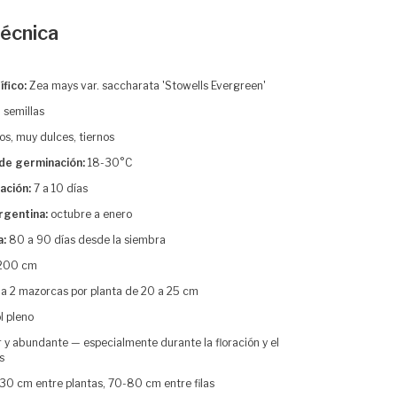
técnica
fico:
Zea mays var. saccharata 'Stowells Evergreen'
 semillas
s, muy dulces, tiernos
de germinación:
18-30°C
ación:
7 a 10 días
rgentina:
octubre a enero
a:
80 a 90 días desde la siembra
200 cm
 a 2 mazorcas por planta de 20 a 25 cm
l pleno
 y abundante — especialmente durante la floración y el
s
30 cm entre plantas, 70-80 cm entre filas