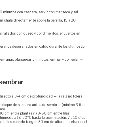
0 minutos con cáscara, servir con manteca y sal
n chala directamente sobre la parrilla, 15 a 20
 rallados con queso y condimentos, envueltos en
granos desgranados en caldo durante los últimos 15
sgranar, blanquear 3 minutos, enfriar y congelar —
sembrar
irecto a 3-4 cm de profundidad — la raíz no tolera
e
l bloque de siembra antes de sembrar (mínimo 3 filas
as)
30 cm entre plantas y 70-80 cm entre filas
húmedo a 18-30°C hasta la germinación: 7 a 10 días
os tallos cuando tengan 30 cm de altura — refuerza el