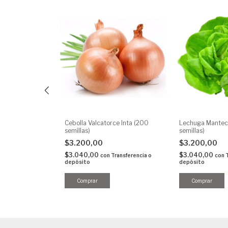
40 semillas)
Cebolla Valcatorce Inta (200
Lechuga Mantec
semillas)
semillas)
$3.200,00
$3.200,00
ransferencia o
$3.040,00
$3.040,00
con
Transferencia o
con
depósito
depósito