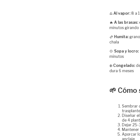
♨️
Al vapor:
8 a 1
🔥
A las brasas:
e
minutos girando
🫔
Humita:
granos
chala
🍲
Sopa y locro:
minutos
❄️
Congelado:
de
dura 6 meses
🌱 Cómo 
Sembrar d
trasplant
Diseñar e
de 4 plant
Dejar 25-
Mantener 
Aporcar l
anclaje