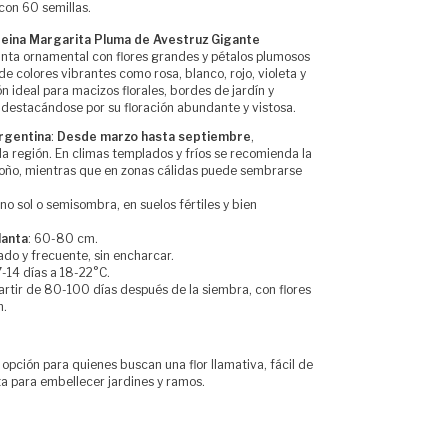
con 60 semillas.
eina Margarita Pluma de Avestruz Gigante
nta ornamental con flores grandes y pétalos plumosos
e colores vibrantes como rosa, blanco, rojo, violeta y
ón ideal para macizos florales, bordes de jardín y
, destacándose por su floración abundante y vistosa.
rgentina
:
Desde marzo hasta septiembre
,
a región. En climas templados y fríos se recomienda la
toño, mientras que en zonas cálidas puede sembrarse
eno sol o semisombra, en suelos fértiles y bien
lanta
: 60-80 cm.
ado y frecuente, sin encharcar.
7-14 días a 18-22°C.
partir de 80-100 días después de la siembra, con flores
n.
opción para quienes buscan una flor llamativa, fácil de
ta para embellecer jardines y ramos.