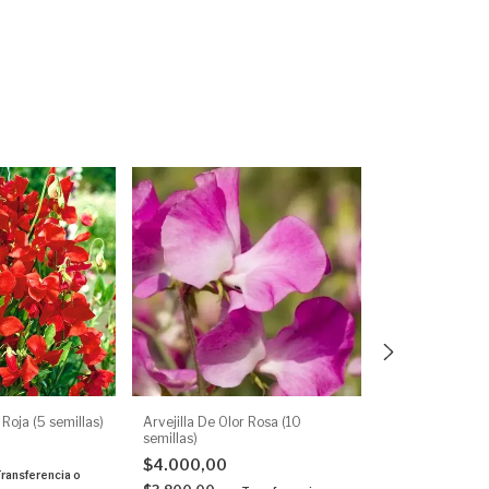
 Roja (5 semillas)
Arvejilla De Olor Rosa (10
Alyso Royal Car
semillas)
semillas)
$4.000,00
$3.500,00
ransferencia o