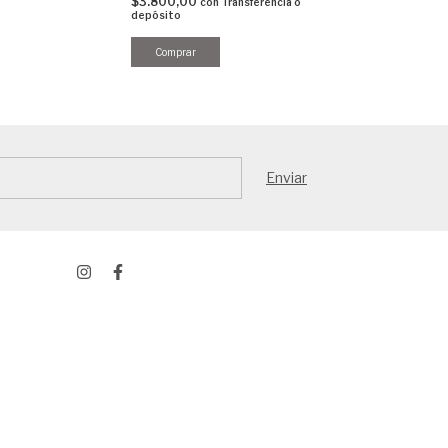
$3.800,00
$3.325,00
con
Transferencia o
con
depósito
depósito