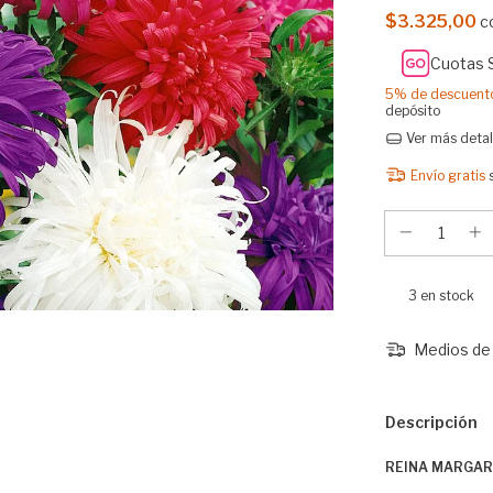
$3.325,00
c
Cuotas 
5% de descuent
depósito
Ver más detal
Envío gratis
3
en stock
Medios de 
Descripción
REINA MARGAR