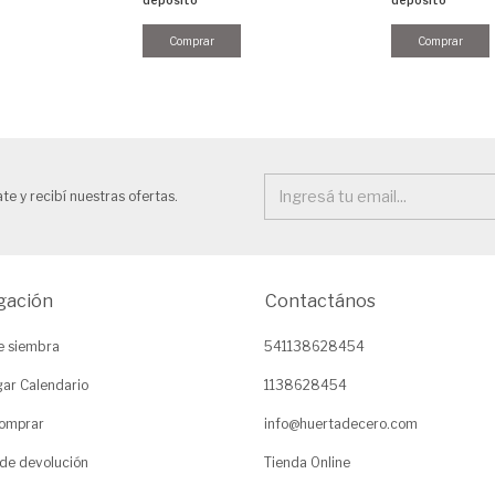
te y recibí nuestras ofertas.
gación
Contactános
e siembra
541138628454
ar Calendario
1138628454
omprar
info@huertadecero.com
 de devolución
Tienda Online