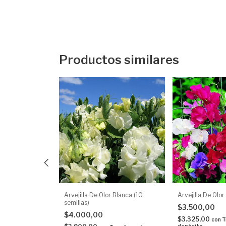
Productos similares
 Blanca (5
Arvejilla De Olor Blanca (10
Arvejilla De Olor
semillas)
$3.500,00
$4.000,00
$3.325,00
con
T
depósito