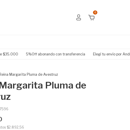
0
5.000
5%Off abonando con transferencia
Elegí tu envío por Andreani
Reina Margarita Pluma de Avestruz
 Margarita Pluma de
ruz
7596
0
stos
$2.892,56