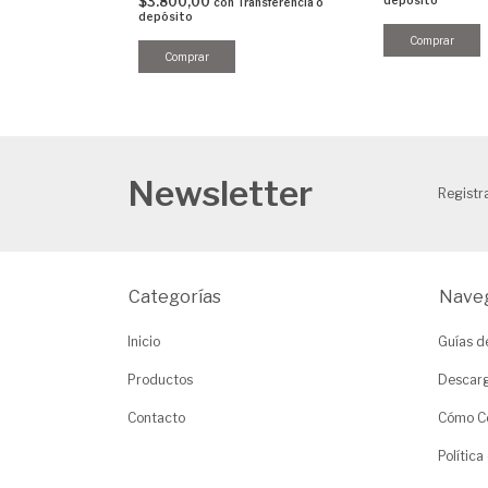
$3.800,00
ransferencia o
con
Transferencia o
depósito
Newsletter
Registra
Categorías
Nave
Inicio
Guías d
Productos
Descarg
Contacto
Cómo C
Política