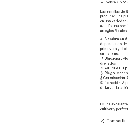
Sobre Ziploc 
Las semillas de
R
producen una pla
en una variedad d
azul. Es una opci
arreglos florales
🌱
Siembra en A
dependiendo de l
primavera y el o
en invierno.
📍
Ubicación
: Pl
drenados.
📏
Altura de la p
💧
Riego
: Moder
🌡
Germinación
: 
🌸
Floración
: A 
de larga duració
Es una excelente 
cultivar y perfec
Compartir