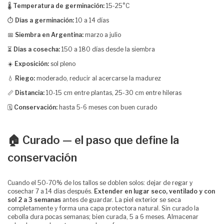
🌡️
Temperatura de germinación:
15-25°C
⏱️
Días a germinación:
10 a 14 días
📅
Siembra en Argentina:
marzo a julio
⏳
Días a cosecha:
150 a 180 días desde la siembra
☀️
Exposición:
sol pleno
💧
Riego:
moderado, reducir al acercarse la madurez
📏
Distancia:
10-15 cm entre plantas, 25-30 cm entre hileras
🗓️
Conservación:
hasta 5-6 meses con buen curado
🏠 Curado — el paso que define la
conservación
Cuando el 50-70% de los tallos se doblen solos: dejar de regar y
cosechar 7 a 14 días después.
Extender en lugar seco, ventilado y con
sol 2 a 3 semanas
antes de guardar. La piel exterior se seca
completamente y forma una capa protectora natural. Sin curado la
cebolla dura pocas semanas; bien curada, 5 a 6 meses. Almacenar