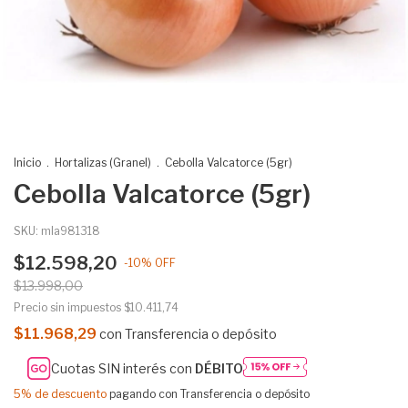
Inicio
.
Hortalizas (Granel)
.
Cebolla Valcatorce (5gr)
Cebolla Valcatorce (5gr)
SKU:
mla981318
$12.598,20
-
10
%
OFF
$13.998,00
Precio sin impuestos
$10.411,74
$11.968,29
con
Transferencia o depósito
Cuotas SIN interés con
DÉBITO
5% de descuento
pagando con Transferencia o depósito