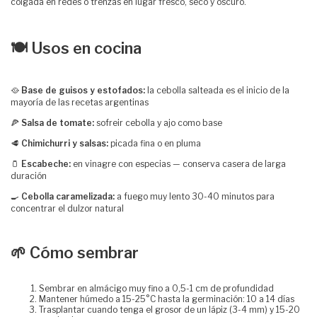
colgada en redes o trenzas en lugar fresco, seco y oscuro.
🍽️ Usos en cocina
🥘
Base de guisos y estofados:
la cebolla salteada es el inicio de la
mayoría de las recetas argentinas
🍕
Salsa de tomate:
sofreir cebolla y ajo como base
🥩
Chimichurri y salsas:
picada fina o en pluma
🫙
Escabeche:
en vinagre con especias — conserva casera de larga
duración
🍳
Cebolla caramelizada:
a fuego muy lento 30-40 minutos para
concentrar el dulzor natural
🌱 Cómo sembrar
Sembrar en almácigo muy fino a 0,5-1 cm de profundidad
Mantener húmedo a 15-25°C hasta la germinación: 10 a 14 días
Trasplantar cuando tenga el grosor de un lápiz (3-4 mm) y 15-20