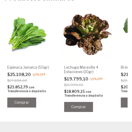
Espinaca Jamaica (50gr)
Lechuga Maravilla 4
Brócol
Estaciones (10gr)
$25.108,20
$21.
-
10
%
OFF
$19.799,10
-
10
%
OFF
$27.898,00
$23.8
$21.999,00
$23.852,79
$20.4
con
Transferencia o depósito
$18.809,15
Transf
con
Transferencia o depósito