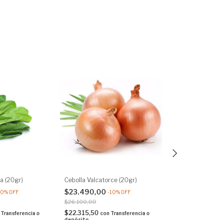
a (20gr)
Cebolla Valcatorce (20gr)
Lechuga Maravil
(10gr)
$23.490,00
10
%
OFF
-
10
%
OFF
$19.799,10
-
$26.100,00
$21.999,00
$22.315,50
Transferencia o
con
Transferencia o
depósito