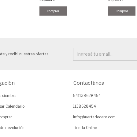
te y recibí nuestras ofertas.
gación
Contactános
e siembra
541138628454
ar Calendario
1138628454
omprar
info@huertadecero.com
 de devolución
Tienda Online