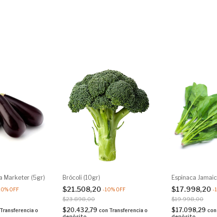
a Marketer (5gr)
Brócoli (10gr)
Espinaca Jamaic
$21.508,20
$17.998,20
10
%
OFF
-
10
%
OFF
-
$23.898,00
$19.998,00
$20.432,79
$17.098,29
Transferencia o
con
Transferencia o
con
depósito
depósito