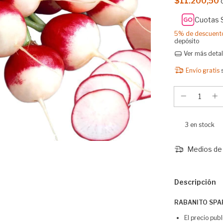
$11.200,50
Cuotas 
5% de descuent
depósito
Ver más detal
Envío gratis
3
en stock
Medios de 
Descripción
RABANITO SPARK
El precio pub