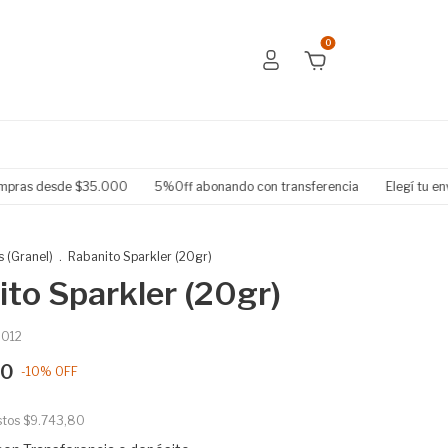
0
as desde $35.000
5%Off abonando con transferencia
Elegí tu envío p
s (Granel)
.
Rabanito Sparkler (20gr)
to Sparkler (20gr)
012
00
-
10
%
OFF
stos
$9.743,80