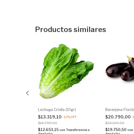
Productos similares
sa (10gr)
Lechuga Criolla (10gr)
Berenjena Florid
$13.319,10
$20.790,00
0
%
OFF
-
10
%
OFF
-
$14.799,00
$23.100,00
$12.653,15
$19.750,50
Transferencia o
con
Transferencia o
con
depósito
depósito