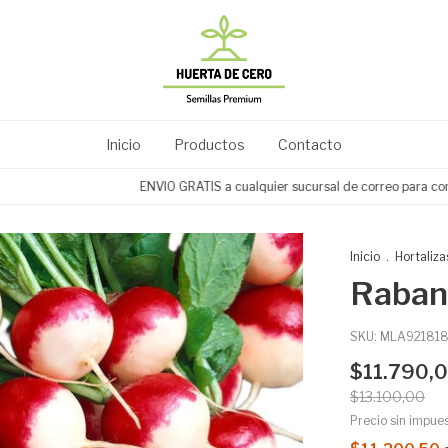
Inicio
Productos
Contacto
ENVIO GRATIS a cualquier sucursal de correo para compr
Inicio
.
Hortaliza
Rabani
SKU:
MLA921818
$11.790,
$13.100,00
Precio sin impue