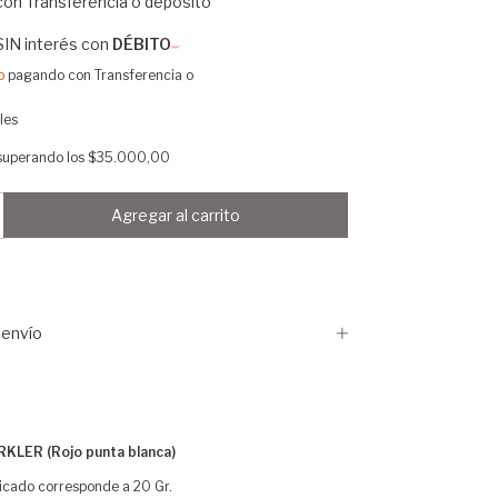
con
Transferencia o depósito
SIN interés con
DÉBITO
o
pagando con Transferencia o
les
superando los
$35.000,00
envío
LER (Rojo punta blanca)
licado corresponde a 20 Gr.