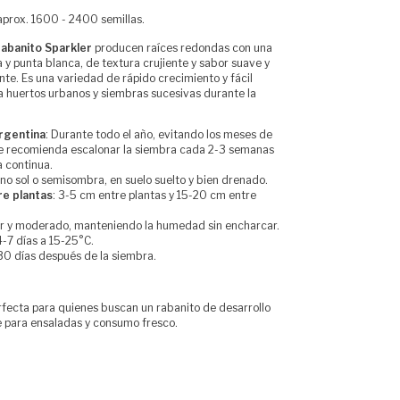
prox. 1600 - 2400 semillas.
abanito Sparkler
producen raíces redondas con una
ja y punta blanca, de textura crujiente y sabor suave y
nte. Es una variedad de rápido crecimiento y fácil
ra huertos urbanos y siembras sucesivas durante la
rgentina
: Durante todo el año, evitando los meses de
Se recomienda escalonar la siembra cada 2-3 semanas
 continua.
eno sol o semisombra, en suelo suelto y bien drenado.
re plantas
: 3-5 cm entre plantas y 15-20 cm entre
ar y moderado, manteniendo la humedad sin encharcar.
 4-7 días a 15-25°C.
30 días después de la siembra.
rfecta para quienes buscan un rabanito de desarrollo
e para ensaladas y consumo fresco.