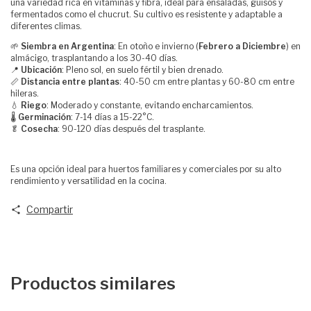
una variedad rica en vitaminas y fibra, ideal para ensaladas, guisos y
fermentados como el chucrut. Su cultivo es resistente y adaptable a
diferentes climas.
🌱
Siembra en Argentina
: En otoño e invierno (
Febrero
a Diciembre
) en
almácigo, trasplantando a los 30-40 días.
📍
Ubicación
: Pleno sol, en suelo fértil y bien drenado.
📏
Distancia entre plantas
: 40-50 cm entre plantas y 60-80 cm entre
hileras.
💧
Riego
: Moderado y constante, evitando encharcamientos.
🌡
Germinación
: 7-14 días a 15-22°C.
🥬
Cosecha
: 90-120 días después del trasplante.
Es una opción ideal para huertos familiares y comerciales por su alto
rendimiento y versatilidad en la cocina.
Compartir
Productos similares