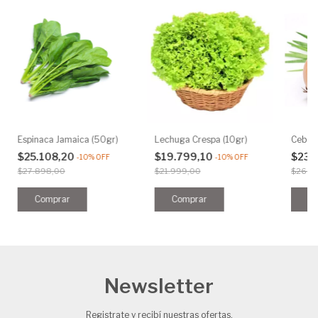
Espinaca Jamaica (50gr)
Lechuga Crespa (10gr)
Ceboll
$25.108,20
$19.799,10
$23.
-
10
%
OFF
-
10
%
OFF
$27.898,00
$21.999,00
$26.1
Newsletter
Registrate y recibí nuestras ofertas.