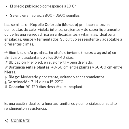
El precio publicado corresponde a 10 Gr.
Se entregan aprox. 2800 - 3500 semillas.
Las semillas de
Repollo Colorado (Morado)
producen cabezas
compactas de color violeta intenso, crujientes y de sabor ligeramente
dulce. Es una variedad rica en antioxidantes y vitaminas, ideal para
ensaladas, guisos y fermentados. Su cultivo es resistente y adaptable a
diferentes climas.
🌱
Siembra en Argentina
: En otoño e invierno (
marzo a agosto
) en
almácigo, trasplantando a los 30-40 días.
📍
Ubicación
: Pleno sol, en suelo fértil y bien drenado.
📏
Distancia entre plantas
: 40-50 cm entre plantas y 60-80 cm entre
hileras.
💧
Riego
: Moderado y constante, evitando encharcamientos.
🌡
Germinación
: 7-14 días a 15-22°C.
🥬
Cosecha
: 90-120 días después del trasplante.
Es una opción ideal para huertos familiares y comerciales por su alto
rendimiento y resistencia.
Compartir