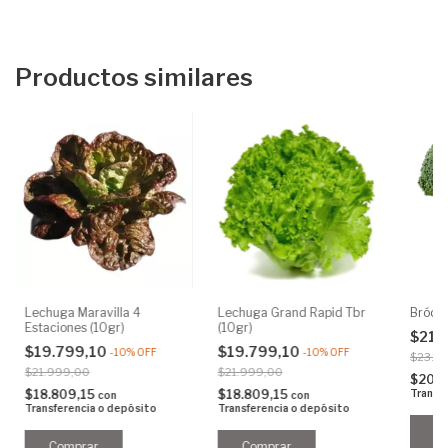
Productos similares
Lechuga Maravilla 4
Lechuga Grand Rapid Tbr
Brócol
Estaciones (10gr)
(10gr)
$21.
$19.799,10
$19.799,10
-
10
%
OFF
-
10
%
OFF
$23.8
$21.999,00
$21.999,00
$20.4
$18.809,15
$18.809,15
Transf
con
con
Transferencia o depósito
Transferencia o depósito