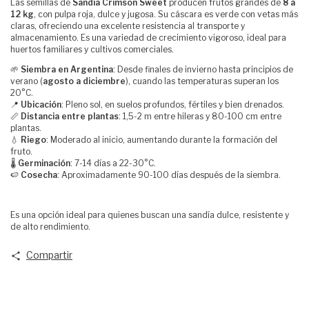
Las semillas de
Sandía Crimson Sweet
producen frutos grandes de
8 a
12 kg
, con pulpa roja, dulce y jugosa. Su cáscara es verde con vetas más
claras, ofreciendo una excelente resistencia al transporte y
almacenamiento. Es una variedad de crecimiento vigoroso, ideal para
huertos familiares y cultivos comerciales.
🌱
Siembra en Argentina
: Desde finales de invierno hasta principios de
verano (
agosto a diciembre
), cuando las temperaturas superan los
20°C.
📍
Ubicación
: Pleno sol, en suelos profundos, fértiles y bien drenados.
📏
Distancia entre plantas
: 1,5-2 m entre hileras y 80-100 cm entre
plantas.
💧
Riego
: Moderado al inicio, aumentando durante la formación del
fruto.
🌡
Germinación
: 7-14 días a 22-30°C.
🍉
Cosecha
: Aproximadamente 90-100 días después de la siembra.
Es una opción ideal para quienes buscan una sandía dulce, resistente y
de alto rendimiento.
Compartir