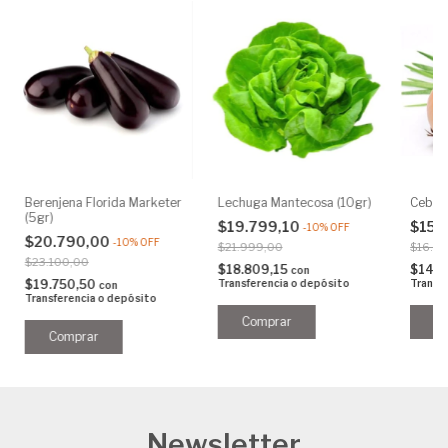
Berenjena Florida Marketer
Lechuga Mantecosa (10gr)
Ceboll
(5gr)
$19.799,10
$15.
-
10
%
OFF
$20.790,00
-
10
%
OFF
$21.999,00
$16.8
$23.100,00
$18.809,15
$14.3
con
$19.750,50
Transferencia o depósito
Transf
con
Transferencia o depósito
Newsletter