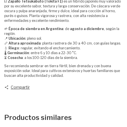
El
Zapallo Tetsukabuto (Tokita F1)
es un híbrido japonés muy valorado
por su excelente sabor, textura y larga conservación. De cáscara verde
oscura y pulpa anaranjada, firme y dulce, ideal para cocción al horno,
purés o guisos. Planta vigorosa y rastrera, con alta resistencia a
enfermedades y excelente rendimiento.
🌱
Época de siembra en Argentina
: de
agosto a diciembre
, según la
región.
📍
Ubicación
: pleno sol.
📏
Altura aproximada
: planta rastrera de 30 a 40 cm, con guías largas.
💧
Riego
: regular, evitando el encharcamiento.
🌡️
Germinación
: entre 6 y 10 días a 22-30 °C.
⏳
Cosecha
: a los 100-120 días de la siembra.
Se recomienda sembrar en tierra fértil, bien drenada y con buena
exposición solar. Ideal para cultivos extensivos y huertas familiares que
buscan alta productividad y calidad.
Compartir
Productos similares