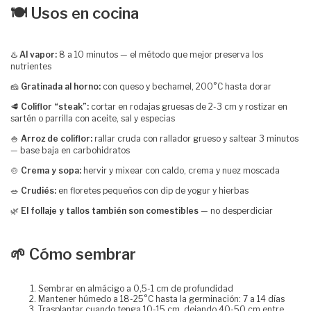
🍽️ Usos en cocina
♨️
Al vapor:
8 a 10 minutos — el método que mejor preserva los
nutrientes
🧀
Gratinada al horno:
con queso y bechamel, 200°C hasta dorar
🥩
Coliflor “steak”:
cortar en rodajas gruesas de 2-3 cm y rostizar en
sartén o parrilla con aceite, sal y especias
🍚
Arroz de coliflor:
rallar cruda con rallador grueso y saltear 3 minutos
— base baja en carbohidratos
🍲
Crema y sopa:
hervir y mixear con caldo, crema y nuez moscada
🥗
Crudiés:
en floretes pequeños con dip de yogur y hierbas
🌿
El follaje y tallos también son comestibles
— no desperdiciar
🌱 Cómo sembrar
Sembrar en almácigo a 0,5-1 cm de profundidad
Mantener húmedo a 18-25°C hasta la germinación: 7 a 14 días
Trasplantar cuando tenga 10-15 cm, dejando 40-50 cm entre