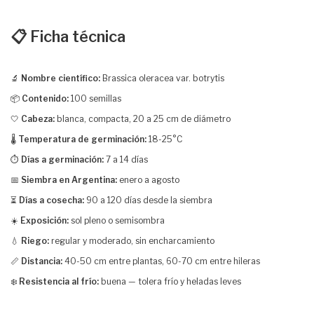
📋 Ficha técnica
🔬
Nombre científico:
Brassica oleracea var. botrytis
📦
Contenido:
100 semillas
🤍
Cabeza:
blanca, compacta, 20 a 25 cm de diámetro
🌡️
Temperatura de germinación:
18-25°C
⏱️
Días a germinación:
7 a 14 días
📅
Siembra en Argentina:
enero a agosto
⏳
Días a cosecha:
90 a 120 días desde la siembra
☀️
Exposición:
sol pleno o semisombra
💧
Riego:
regular y moderado, sin encharcamiento
📏
Distancia:
40-50 cm entre plantas, 60-70 cm entre hileras
❄️
Resistencia al frío:
buena — tolera frío y heladas leves