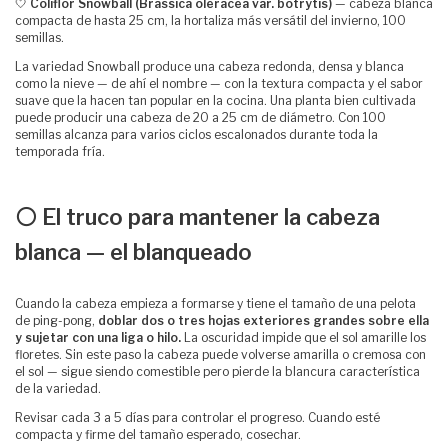
🤍
Coliflor Snowball (Brassica oleracea var. botrytis)
— cabeza blanca
compacta de hasta 25 cm, la hortaliza más versátil del invierno, 100
semillas.
La variedad Snowball produce una cabeza redonda, densa y blanca
como la nieve — de ahí el nombre — con la textura compacta y el sabor
suave que la hacen tan popular en la cocina. Una planta bien cultivada
puede producir una cabeza de 20 a 25 cm de diámetro. Con 100
semillas alcanza para varios ciclos escalonados durante toda la
temporada fría.
⚪ El truco para mantener la cabeza
blanca — el blanqueado
Cuando la cabeza empieza a formarse y tiene el tamaño de una pelota
de ping-pong,
doblar dos o tres hojas exteriores grandes sobre ella
y sujetar con una liga o hilo.
La oscuridad impide que el sol amarille los
floretes. Sin este paso la cabeza puede volverse amarilla o cremosa con
el sol — sigue siendo comestible pero pierde la blancura característica
de la variedad.
Revisar cada 3 a 5 días para controlar el progreso. Cuando esté
compacta y firme del tamaño esperado, cosechar.