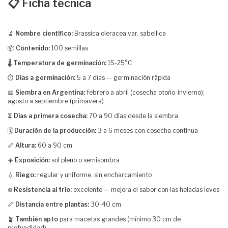
📋 Ficha técnica
🔬
Nombre científico:
Brassica oleracea var. sabellica
📦
Contenido:
100 semillas
🌡️
Temperatura de germinación:
15-25°C
⏱️
Días a germinación:
5 a 7 días — germinación rápida
📅
Siembra en Argentina:
febrero a abril (cosecha otoño-invierno);
agosto a septiembre (primavera)
⏳
Días a primera cosecha:
70 a 90 días desde la siembra
🗓️
Duración de la producción:
3 a 6 meses con cosecha continua
📏
Altura:
60 a 90 cm
☀️
Exposición:
sol pleno o semisombra
💧
Riego:
regular y uniforme, sin encharcamiento
❄️
Resistencia al frío:
excelente — mejora el sabor con las heladas leves
📏
Distancia entre plantas:
30-40 cm
🪴
También apto
para macetas grandes (mínimo 30 cm de
profundidad)