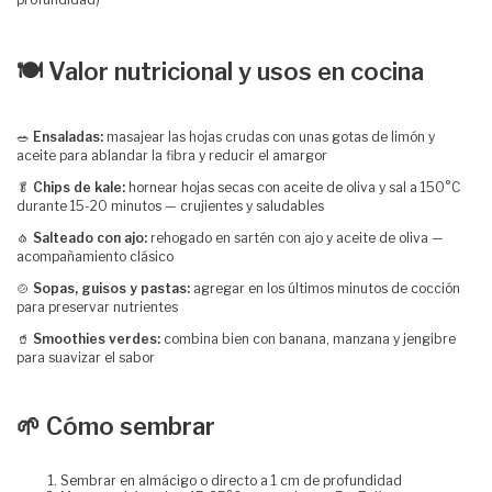
🍽️ Valor nutricional y usos en cocina
🥗
Ensaladas:
masajear las hojas crudas con unas gotas de limón y
aceite para ablandar la fibra y reducir el amargor
🥬
Chips de kale:
hornear hojas secas con aceite de oliva y sal a 150°C
durante 15-20 minutos — crujientes y saludables
🧄
Salteado con ajo:
rehogado en sartén con ajo y aceite de oliva —
acompañamiento clásico
🍲
Sopas, guisos y pastas:
agregar en los últimos minutos de cocción
para preservar nutrientes
🥤
Smoothies verdes:
combina bien con banana, manzana y jengibre
para suavizar el sabor
🌱 Cómo sembrar
Sembrar en almácigo o directo a 1 cm de profundidad