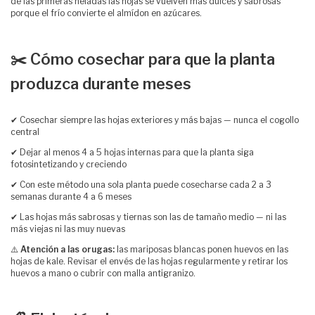
de las primeras heladas las hojas se vuelven más dulces y sabrosas
porque el frío convierte el almídon en azúcares.
✂️ Cómo cosechar para que la planta
produzca durante meses
✔ Cosechar siempre las hojas exteriores y más bajas — nunca el cogollo
central
✔ Dejar al menos 4 a 5 hojas internas para que la planta siga
fotosintetizando y creciendo
✔ Con este método una sola planta puede cosecharse cada 2 a 3
semanas durante 4 a 6 meses
✔ Las hojas más sabrosas y tiernas son las de tamaño medio — ni las
más viejas ni las muy nuevas
⚠️
Atención a las orugas:
las mariposas blancas ponen huevos en las
hojas de kale. Revisar el envés de las hojas regularmente y retirar los
huevos a mano o cubrir con malla antigranizo.