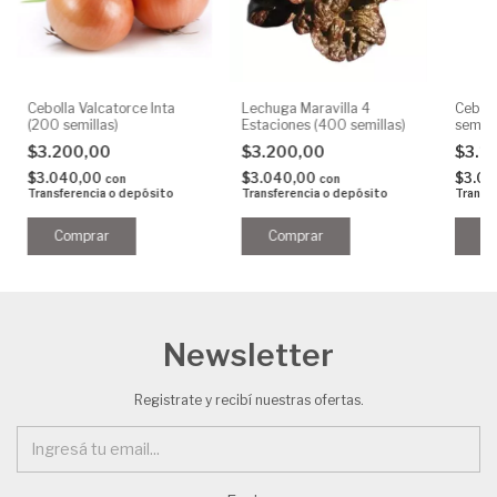
Cebolla Valcatorce Inta
Lechuga Maravilla 4
Ceboll
(200 semillas)
Estaciones (400 semillas)
semill
$3.200,00
$3.200,00
$3.2
$3.040,00
$3.040,00
$3.0
con
con
Transferencia o depósito
Transferencia o depósito
Transf
Newsletter
Registrate y recibí nuestras ofertas.