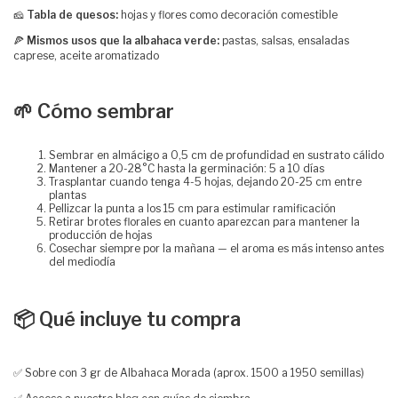
🧀
Tabla de quesos:
hojas y flores como decoración comestible
🍕
Mismos usos que la albahaca verde:
pastas, salsas, ensaladas
caprese, aceite aromatizado
🌱 Cómo sembrar
Sembrar en almácigo a 0,5 cm de profundidad en sustrato cálido
Mantener a 20-28°C hasta la germinación: 5 a 10 días
Trasplantar cuando tenga 4-5 hojas, dejando 20-25 cm entre
plantas
Pellizcar la punta a los 15 cm para estimular ramificación
Retirar brotes florales en cuanto aparezcan para mantener la
producción de hojas
Cosechar siempre por la mañana — el aroma es más intenso antes
del mediodía
📦 Qué incluye tu compra
✅ Sobre con 3 gr de Albahaca Morada (aprox. 1500 a 1950 semillas)