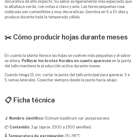
decorativa de alto impacto. Su sabor es ligeramente más especiado que
la albahaca verde, con notas a clavo y anís. Las flores pequeñas rosa-
violáceas son comestibles y muy decorativas. Germina en 5 a 10 días y
produce durante toda la temporada cálida.
✂️ Cómo producir hojas durante meses
En cuanto la planta florece las hojas se vuelven más pequeñas y el sabor
se altera.
Pellizcar los brotes florales en cuanto aparecen
en la punta
del tallo mantiene la producción activa durante meses.
Cuando tenga 15 cm: cortar la punta del tallo principal para generar 3 a
5 ramas laterales. Cosechar siempre desde la punta hacia abajo.
📋 Ficha técnica
🔬
Nombre científico:
Ocimum basilicum var. purpurascens
📦
Contenido:
3 gr (aprox. 1500 a 1950 semillas)
🌡️
Temperatura de germinación:
20-28°C