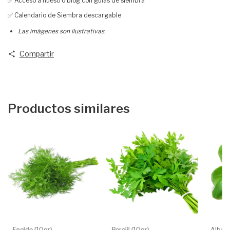
✅ Acceso a nuestro blog con guías de siembra
✅ Calendario de Siembra descargable
Las imágenes son ilustrativas.
Compartir
Productos similares
Eneldo (10gr)
Perejil (10gr)
Albah