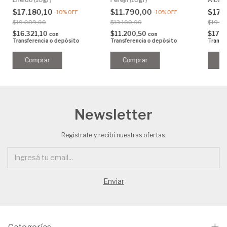
$17.180,10
$11.790,00
$17.
-
10
%
OFF
-
10
%
OFF
$19.089,00
$13.100,00
$19.9
$16.321,10
$11.200,50
$17.0
con
con
Transferencia o depósito
Transferencia o depósito
Transf
Newsletter
Registrate y recibí nuestras ofertas.