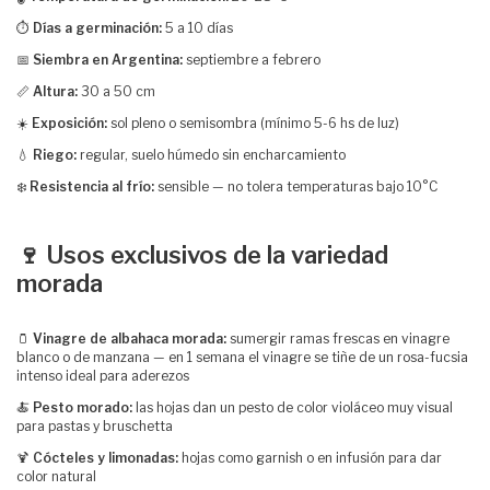
⏱️
Días a germinación:
5 a 10 días
📅
Siembra en Argentina:
septiembre a febrero
📏
Altura:
30 a 50 cm
☀️
Exposición:
sol pleno o semisombra (mínimo 5-6 hs de luz)
💧
Riego:
regular, suelo húmedo sin encharcamiento
❄️
Resistencia al frío:
sensible — no tolera temperaturas bajo 10°C
🍷 Usos exclusivos de la variedad
morada
🫙
Vinagre de albahaca morada:
sumergir ramas frescas en vinagre
blanco o de manzana — en 1 semana el vinagre se tiñe de un rosa-fucsia
intenso ideal para aderezos
🍝
Pesto morado:
las hojas dan un pesto de color violáceo muy visual
para pastas y bruschetta
🍹
Cócteles y limonadas:
hojas como garnish o en infusión para dar
color natural