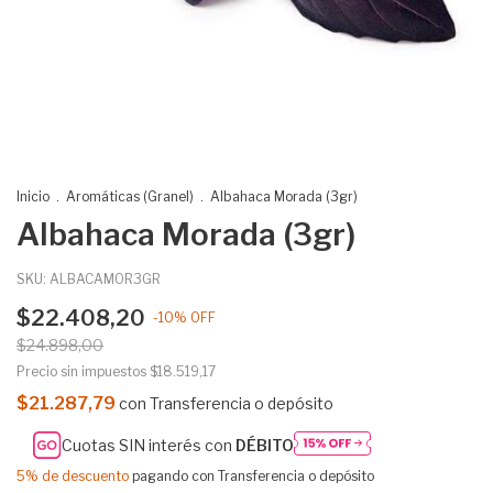
Inicio
.
Aromáticas (Granel)
.
Albahaca Morada (3gr)
Albahaca Morada (3gr)
SKU:
ALBACAMOR3GR
$22.408,20
-
10
%
OFF
$24.898,00
Precio sin impuestos
$18.519,17
$21.287,79
con
Transferencia o depósito
Cuotas SIN interés con
DÉBITO
5% de descuento
pagando con Transferencia o depósito