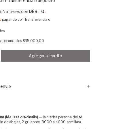
con
Transferencia o depósito
SIN interés con
DÉBITO
o
pagando con Transferencia o
les
superando los
$35.000,00
envío
m (Melissa officinalis)
— la hierba perenne del té
rdín de abejas, 2 gr (aprox. 3000 a 4000 semillas).