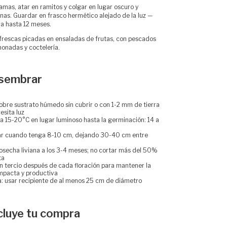
amas, atar en ramitos y colgar en lugar oscuro y
nas. Guardar en frasco hermético alejado de la luz —
a hasta 12 meses.
frescas picadas en ensaladas de frutas, con pescados
monadas y coctelería.
sembrar
sobre sustrato húmedo sin cubrir o con 1-2 mm de tierra
esita luz
a 15-20°C en lugar luminoso hasta la germinación: 14 a
ar cuando tenga 8-10 cm, dejando 30-40 cm entre
osecha liviana a los 3-4 meses; no cortar más del 50%
ta
un tercio después de cada floración para mantener la
mpacta y productiva
: usar recipiente de al menos 25 cm de diámetro
cluye tu compra