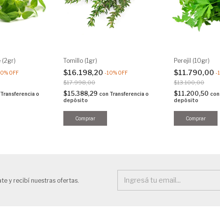
 (2gr)
Tomillo (1gr)
Perejil (10gr)
$16.198,20
$11.790,00
10
%
OFF
-
10
%
OFF
-
$17.998,00
$13.100,00
$15.388,29
$11.200,50
Transferencia o
con
Transferencia o
con
depósito
depósito
te y recibí nuestras ofertas.