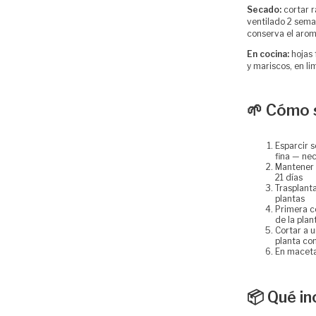
Secado:
cortar r
ventilado 2 sema
conserva el arom
En cocina:
hojas 
y mariscos, en li
🌱 Cómo 
Esparcir 
fina — nec
Mantener 
21 días
Trasplant
plantas
Primera c
de la plan
Cortar a 
planta co
En maceta
📦 Qué in