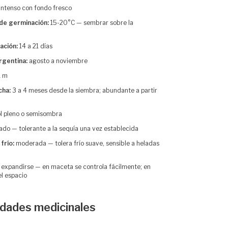
intenso con fondo fresco
de germinación:
15-20°C — sembrar sobre la
ación:
14 a 21 días
rgentina:
agosto a noviembre
1 m
cha:
3 a 4 meses desde la siembra; abundante a partir
l pleno o semisombra
o — tolerante a la sequía una vez establecida
frío:
moderada — tolera frío suave, sensible a heladas
 expandirse — en maceta se controla fácilmente; en
el espacio
edades medicinales