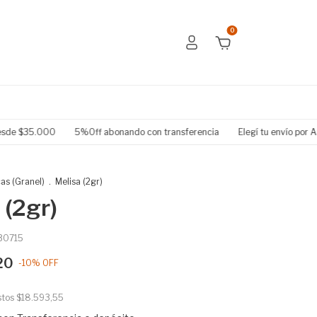
0
35.000
5%Off abonando con transferencia
Elegí tu envío por Andrean
as (Granel)
.
Melisa (2gr)
 (2gr)
30715
20
-
10
%
OFF
stos
$18.593,55