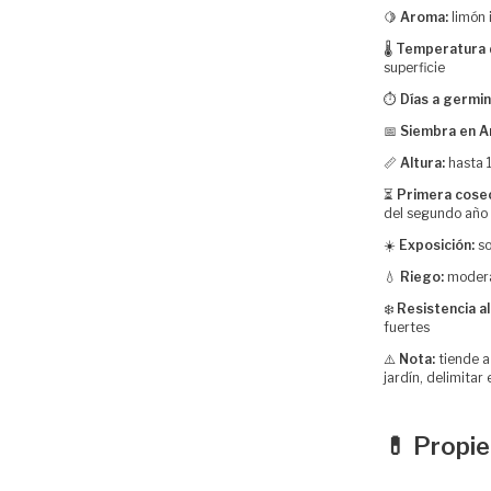
🍋
Aroma:
limón 
🌡️
Temperatura 
superficie
⏱️
Días a germin
📅
Siembra en A
📏
Altura:
hasta 
⏳
Primera cose
del segundo año
☀️
Exposición:
so
💧
Riego:
moderad
❄️
Resistencia al 
fuertes
⚠️
Nota:
tiende a
jardín, delimitar 
💊 Propi