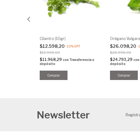
is (2gr)
Cilantro (10gr)
Orégano Vulgare
$12.598,20
$26.098,20
0
%
OFF
-
10
%
OFF
-
$13.998,00
$28.998,00
$11.968,29
$24.793,29
Transferencia o
con
Transferencia o
con
depósito
depósito
Newsletter
Registra