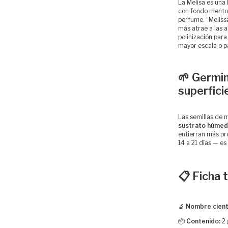
La Melisa es una
con fondo mentol
perfume. “Melissa
más atrae a las a
polinización para
mayor escala o p
🌱 Germi
superfici
Las semillas de 
sustrato húmedo
entierran más pr
14 a 21 días — es
📋 Ficha 
🔬
Nombre cientí
📦
Contenido:
2 