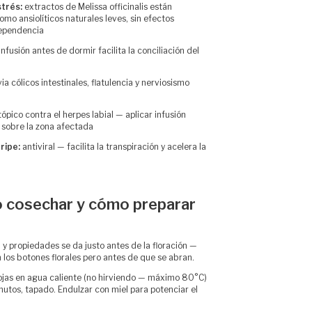
strés:
extractos de Melissa officinalis están
o ansiolíticos naturales leves, sin efectos
dependencia
infusión antes de dormir facilita la conciliación del
via cólicos intestinales, flatulencia y nerviosismo
ópico contra el herpes labial — aplicar infusión
 sobre la zona afectada
ripe:
antiviral — facilita la transpiración y acelera la
 cosechar y cómo preparar
y propiedades se da justo antes de la floración —
los botones florales pero antes de que se abran.
ojas en agua caliente (no hirviendo — máximo 80°C)
nutos, tapado. Endulzar con miel para potenciar el