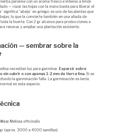
 hierba perenne con un aroma fresco e intenso a limón
ado — rozar las hojas con la mano basta para liberar el
” significa “abeja” en griego: es una de las plantas que
bejas, lo que la convierte también en una aliada de
 toda la huerta. Con 2 gr alcanza para producciones a
ara renovar y ampliar una plantación existente.
nación — sembrar sobre la
e
melisa necesitan luz para germinar.
Esparcir sobre
 sin cubrir o con apenas 1-2 mm de tierra fina.
Si se
ofundo la germinación falla. La germinación es lenta:
 normal en esta especie.
técnica
fico:
Melissa officinalis
gr (aprox. 3000 a 4000 semillas)