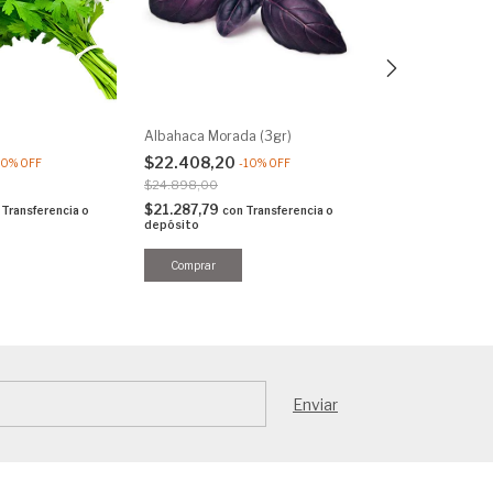
Albahaca Morada (3gr)
Albahaca Genov
$22.408,20
$17.998,20
10
%
OFF
-
10
%
OFF
-
$24.898,00
$19.998,00
$21.287,79
$17.098,29
Transferencia o
con
Transferencia o
co
depósito
depósito