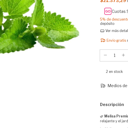
$21.373,29
Cuotas 
5% de descuent
depósito
Ver más detal
Envío gratis
2
en stock
Medios de 
Descripción
🌿
Melisa Premiu
relajante y el ja