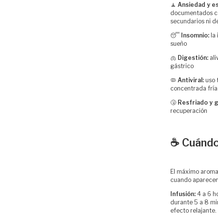
🧘
Ansiedad y e
documentados com
secundarios ni 
😴
Insomnio:
la 
sueño
🫁
Digestión:
ali
gástrico
🦠
Antiviral:
uso t
concentrada fría
🤧
Resfriado y g
recuperación
☕ Cuándo
El máximo aroma 
cuando aparecen 
Infusión:
4 a 6 h
durante 5 a 8 mi
efecto relajante.