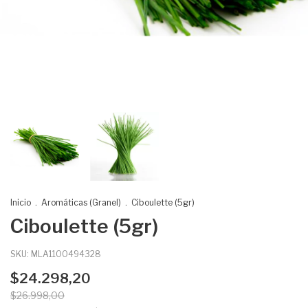
Inicio
.
Aromáticas (Granel)
.
Ciboulette (5gr)
Ciboulette (5gr)
SKU:
MLA1100494328
$24.298,20
$26.998,00