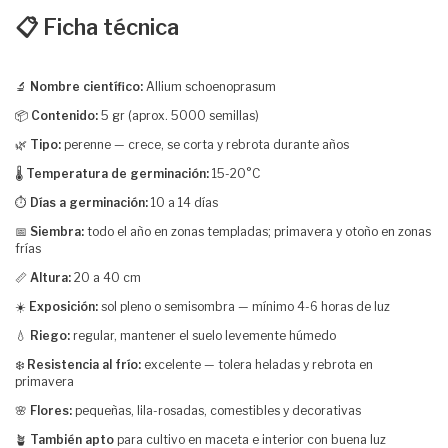
📋 Ficha técnica
🔬
Nombre científico:
Allium schoenoprasum
📦
Contenido:
5 gr (aprox. 5000 semillas)
🌿
Tipo:
perenne — crece, se corta y rebrota durante años
🌡️
Temperatura de germinación:
15-20°C
⏱️
Días a germinación:
10 a 14 días
📅
Siembra:
todo el año en zonas templadas; primavera y otoño en zonas
frías
📏
Altura:
20 a 40 cm
☀️
Exposición:
sol pleno o semisombra — mínimo 4-6 horas de luz
💧
Riego:
regular, mantener el suelo levemente húmedo
❄️
Resistencia al frío:
excelente — tolera heladas y rebrota en
primavera
🌸
Flores:
pequeñas, lila-rosadas, comestibles y decorativas
🪴
También apto
para cultivo en maceta e interior con buena luz