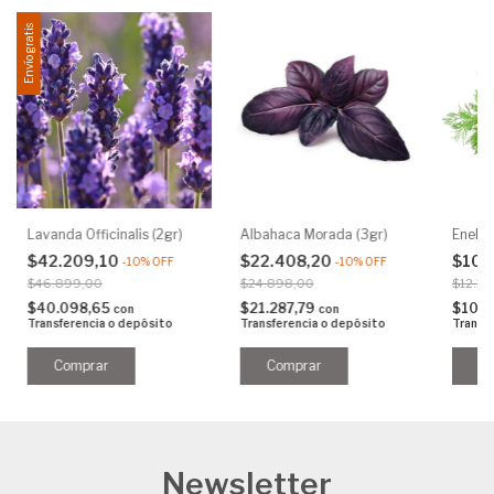
Envío gratis
Lavanda Officinalis (2gr)
Albahaca Morada (3gr)
Eneldo
$42.209,10
$22.408,20
$10.
-
10
%
OFF
-
10
%
OFF
$46.899,00
$24.898,00
$12.10
$40.098,65
$21.287,79
$10.3
con
con
Transferencia o depósito
Transferencia o depósito
Transf
Newsletter