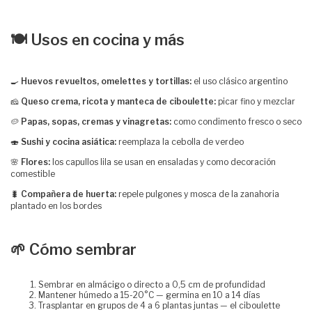
🍽️ Usos en cocina y más
🍳
Huevos revueltos, omelettes y tortillas:
el uso clásico argentino
🧀
Queso crema, ricota y manteca de ciboulette:
picar fino y mezclar
🥔
Papas, sopas, cremas y vinagretas:
como condimento fresco o seco
🍣
Sushi y cocina asiática:
reemplaza la cebolla de verdeo
🌸
Flores:
los capullos lila se usan en ensaladas y como decoración
comestible
🐛
Compañera de huerta:
repele pulgones y mosca de la zanahoria
plantado en los bordes
🌱 Cómo sembrar
Sembrar en almácigo o directo a 0,5 cm de profundidad
Mantener húmedo a 15-20°C — germina en 10 a 14 días
Trasplantar en grupos de 4 a 6 plantas juntas — el ciboulette