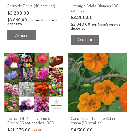
Berro de Tierra (40 semillas)
Lechuga Criolla Blanca (400
semillas)
$3.200,00
$3.200,00
$3.040,00
con
Transferencia o
depósito
$3.040,00
con
Transferencia o
depósito
Combo Otoño - Invierno de
Capuchina - Taco de Reina
Flores | 15 Variedades | 300
enana (10 semillas)
Semillas
$21.375,00
$4.500,00
-
5
%
OFF